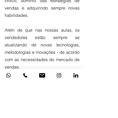
crítico, domínio das estratégias de 
vendas e adquirindo sempre novas 
habilidades.
Além de que nas nossas aulas, os 
vendedores estão sempre se 
atualizando de novas tecnologias, 
metodologias e inovações - de acordo 
com as necessidades do mercado de 
vendas.
São diversos tipos de 
cursos para 
vendedores
, para diferentes perfis de 
profissionais de vendas, tornando as 
aulas ainda mais assertivas e eficientes 
para a vida profissional dos 