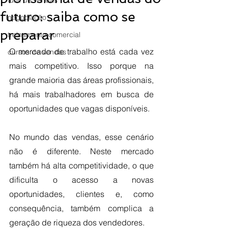
funil de vendas
futuro: saiba como se
negociação
preparar
treinamento comercial
O mercado de trabalho está cada vez 
cursos de vendas
mais competitivo. Isso porque na 
grande maioria das áreas profissionais, 
há mais trabalhadores em busca de 
oportunidades que vagas disponíveis.
No mundo das vendas, esse cenário 
não é diferente. Neste mercado 
também há alta competitividade, o que 
dificulta o acesso a novas 
oportunidades, clientes e, como 
consequência, também complica a 
geração de riqueza dos vendedores.