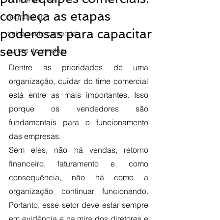
funil de vendas
conheça as etapas
negociação
poderosas para capacitar
treinamento comercial
seus vende
cursos de vendas
Dentre as prioridades de uma 
organização, cuidar do time comercial 
está entre as mais importantes. Isso 
porque os vendedores são 
fundamentais para o funcionamento 
das empresas. 
Sem eles, não há vendas, retorno 
financeiro, faturamento e, como 
consequência, não há como a 
organização continuar funcionando. 
Portanto, esse setor deve estar sempre 
em evidência e na mira dos diretores e 