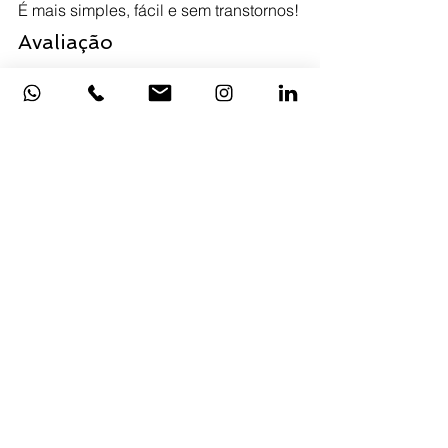
É mais simples, fácil e sem transtornos!
Avaliação
Muitos se esquecem dessa etapa, 
porém, ela é tão importante quanto as 
outras. É essencial mensurar os 
resultados de cada treinamento para 
otimizar os próximos e trazer 
capacitações cada vez mais 
assertivas.
Para isso basta analisar o 
comportamento dos colaboradores, o 
mindset deles, se as metas foram 
alcançadas, erros diminuídos e outros 
aspectos importantes. 
Em todas as etapas de um treinamento 
comercial de qualidade, conte com o 