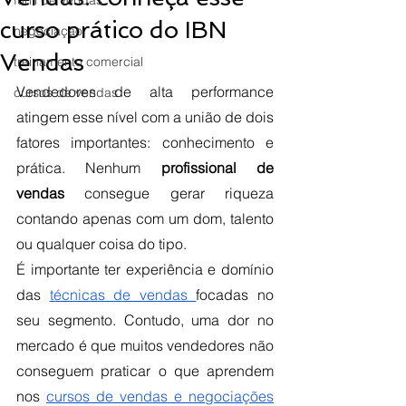
funil de vendas
curso prático do IBN
negociação
Vendas
treinamento comercial
Vendedores de alta performance 
cursos de vendas
atingem esse nível com a união de dois 
fatores importantes: conhecimento e 
prática. Nenhum 
profissional de 
vendas
 consegue gerar riqueza 
contando apenas com um dom, talento 
ou qualquer coisa do tipo. 
É importante ter experiência e domínio 
das 
técnicas de vendas 
focadas no 
seu segmento. Contudo, uma dor no 
mercado é que muitos vendedores não 
conseguem praticar o que aprendem 
nos 
cursos de vendas e negociações