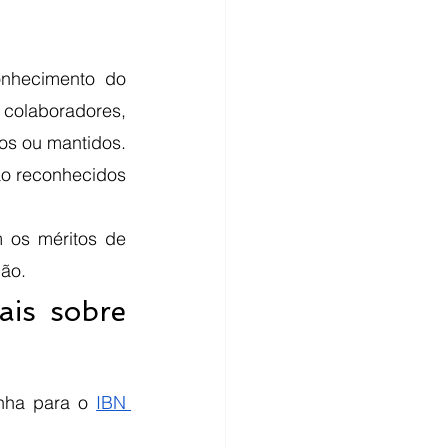
nhecimento do 
 colaboradores, 
mostrando e debatendo periodicamente pontos que precisam ser melhorados ou mantidos. 
o reconhecidos 
os méritos de 
ão. 
is sobre 
nha para o 
IBN 