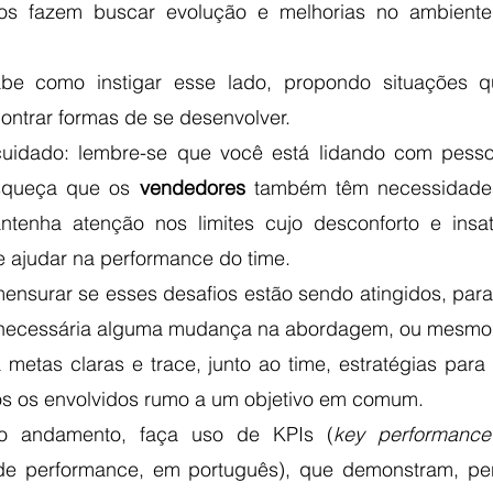
s fazem buscar evolução e melhorias no ambiente 
e como instigar esse lado, propondo situações q
ontrar formas de se desenvolver.
cuidado: lembre-se que você está lidando com pesso
squeça que os 
vendedores
 também têm necessidades 
ntenha atenção nos limites cujo desconforto e insa
e ajudar na performance do time.
nsurar se esses desafios estão sendo atingidos, para 
necessária alguma mudança na abordagem, ou mesmo 
 metas claras e trace, junto ao time, estratégias para 
os os envolvidos rumo a um objetivo em comum. 
o andamento, faça uso de KPIs (
key performance 
de performance, em português), que demonstram, per