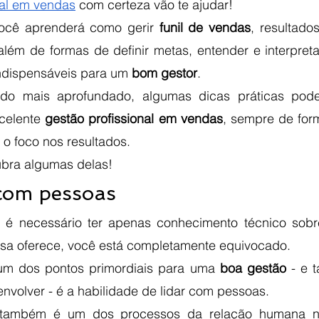
nal em vendas
 com certeza vão te ajudar!
você aprenderá como gerir 
funil de vendas
, resultado
lém de formas de definir metas, entender e interpretar
indispensáveis para um 
bom gestor
. 
do mais aprofundado, algumas dicas práticas pode
celente 
gestão profissional em vendas
, sempre de for
 foco nos resultados. 
bra algumas delas!
 com pessoas 
é necessário ter apenas conhecimento técnico sobre
sa oferece, você está completamente equivocado.
um dos pontos primordiais para uma 
boa gestão
 - e 
envolver - é a habilidade de lidar com pessoas. 
também é um dos processos da relação humana nat