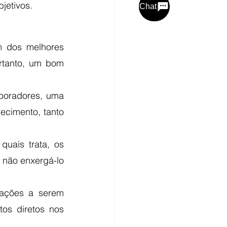
jetivos. 
Chat
 dos melhores 
rtanto, um bom 
oradores, uma 
cimento, tanto 
ais trata, os 
 não enxergá-lo 
ações a serem 
os diretos nos 