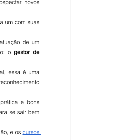
ospectar novos 
da um com suas 
 atuação de um 
o: o
 gestor de 
l, essa é uma 
 reconhecimento 
rática e bons 
ra se sair bem 
ão, e os 
cursos 