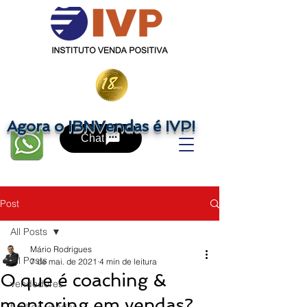
Agora o IBNVendas é IVP!
Chat
Post
All Posts
Mário Rodrigues
All Posts
7 de mai. de 2021
4 min de leitura
O que é coaching &
vendedores
mentoring em vendas?