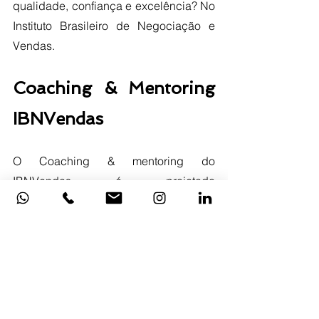
qualidade, confiança e excelência? No 
Instituto Brasileiro de Negociação e 
Vendas. 
Coaching & Mentoring 
IBNVendas
O Coaching & mentoring do 
IBNVendas é projetado 
especificamente para gestores(as), 
executivos(as) ou vendedores de alta 
performance e será oferecido por um 
profissional com experiência em 
campo e habilitado em Coaching & 
mentoring internacionalmente.