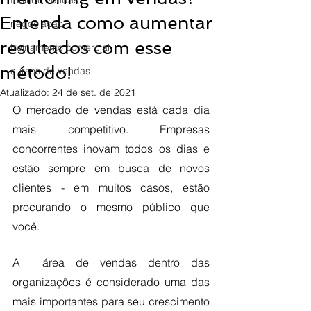
funil de vendas
Entenda como aumentar
negociação
resultados com esse
treinamento comercial
método!
cursos de vendas
Atualizado:
24 de set. de 2021
O mercado de vendas está cada dia 
mais competitivo. Empresas 
concorrentes inovam todos os dias e 
estão sempre em busca de novos 
clientes - em muitos casos, estão 
procurando o mesmo público que 
você.
A  área de vendas dentro das 
organizações é considerado uma das 
mais importantes para seu crescimento 