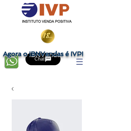
Agora o IBNVendas é IVP!
Chat