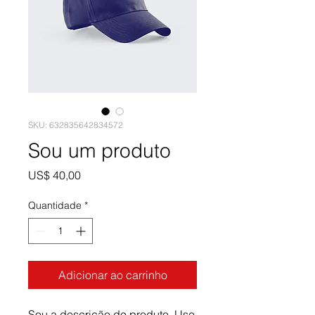
SKU: 632835642834572
Sou um produto
Preço
US$ 40,00
Quantidade
*
Adicionar ao carrinho
Sou a descrição do produto. Use 