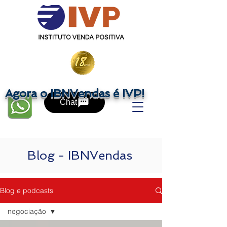
Agora o IBNVendas é IVP!
Chat
Blog - IBNVendas
Blog e podcasts
negociação