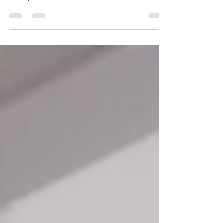
O que um vendedor de sucesso tem? Se você
estiver pensando em respostas como “talento” ou
“dom para vendas”, está completamente...