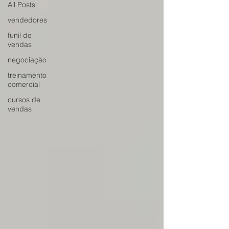
All Posts
vendedores
funil de
vendas
negociação
treinamento
comercial
cursos de
vendas